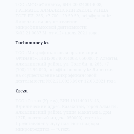
ТОО «МФО аФинанс», БИН 200240014008,
Г.АЛМАТЫ, АЛМАЛИНСКИЙ РАЙОН, УЛИЦА
ТОЛЕ БИ, 265, +7 700 129 59 59, help@qanat.kz
Лицензия на осуществление
микрофинансовой деятельности
№02.21.0087.М. от «12» июля 2021 года,
Turbomoney.kz
ТОО «Микрофинансовая организация
аФинанс», БИН200240014008. 050000, г. Алматы,
Алмалинский район, ул. Толе би, д. 265, +7
(700) 12 99 090, help@turbomoney.kz Лицензия
на осуществление микрофинансовой
деятельности №02.21.0023.M от 12.03.2021 года
Crezu
ТОО «Crezu» (Крезу), БИН 191140013143,
Юридический адрес: Казахстан, город Алматы,
Алмалинский район, улица Макатаева, дом
127Б, почтовый индекс 050000), crezu.kz
Представляет услугу платного подбора
микрокредитов — "Crezu".