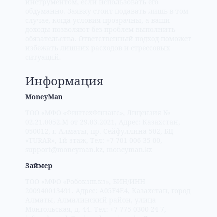
инструментом, если использовать его
обдуманно. Заявку стоит подавать лишь в том
случае, когда условия прозрачны, а ваши
доходы позволяют без проблем выполнить
обязательства. Ответственный подход поможет
избежать лишних расходов и стрессовых
ситуаций.
Информация
MoneyMan
ТОО «МФО «ФинтехФинанс», Лицензия №
02.21.0052.М от 29.03.2021, Адрес: Казахстан,
050012, г. Алматы, пр. Сейфуллина 502, БЦ
«TURAR», 1й этаж, Тел: +7 701 006 35 00,
support@moneyman.kz, moneyman.kz
Займер
ТОО «МФО «Робокэш.кз», БИН/ИНН
200940013491. Адрес: A05F4E4, Казахстан, город
Алматы, Алмалинский район, улица
Монгольская, д. 44. Тел: +7 775 0300 24 7,