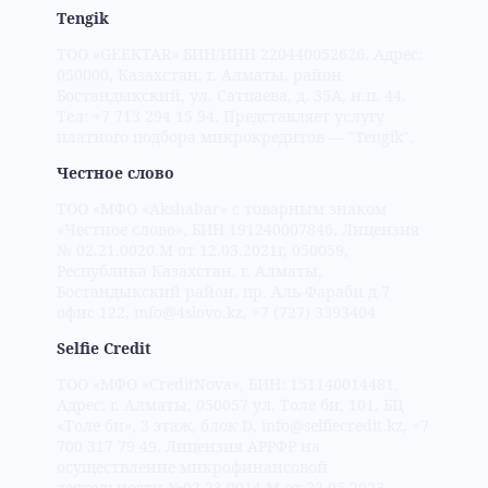
Tengik
ТОО «GEEKTAR» БИН/ИНН 220440052626. Адрес:
050000, Казахстан, г. Алматы, район
Бостандыкский, ул. Сатпаева, д. 35А, н.п. 44.
Тел: +7 713 294 15 94. Представляет услугу
платного подбора микрокредитов — "Tengik".
Честное слово
ТОО «МФО «Akshabar» с товарным знаком
«Честное слово», БИН 191240007846, Лицензия
№ 02.21.0020.М от 12.03.2021г, 050059,
Республика Казахстан, г. Алматы,
Бостандыкский район, пр. Аль-Фараби д.7
офис 122, mfo@4slovo.kz, +7 (727) 3393404
Selfie Credit
ТОО «МФО «CreditNova», БИН: 151140014481,
Адрес: г. Алматы, 050057 ул. Толе би, 101, БЦ
«Толе би», 3 этаж, блок D, info@selfiecredit.kz, +7
700 317 79 49. Лицензия АРРФР на
осуществление микрофинансовой
деятельности №02.23.0014.М от 22.05.2023