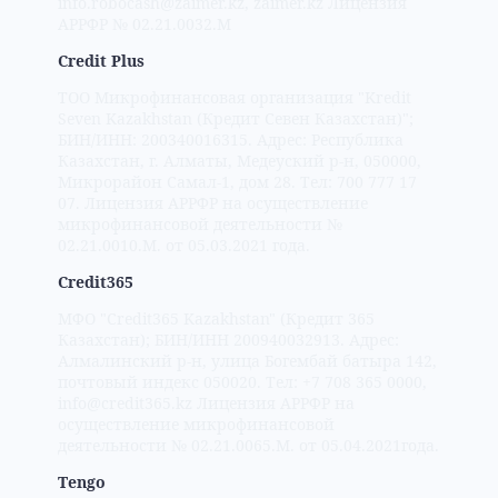
info.robocash@zaimer.kz, zaimer.kz Лицензия
АРРФР № 02.21.0032.М
Credit Plus
TOO Микрофинансовая организация "Kredit
Seven Kazakhstan (Кредит Севен Казахстан)";
БИН/ИНН: 200340016315. Адрес: Республика
Казахстан, г. Алматы, Медеуский р-н, 050000,
Микрорайон Самал-1, дом 28. Тел: 700 777 17
07. Лицензия АРРФР на осуществление
микрофинансовой деятельности №
02.21.0010.M. от 05.03.2021 года.
Credit365
МФО "Credit365 Kazakhstan" (Кредит 365
Казахстан); БИН/ИНН 200940032913. Адрес:
Алмалинский р-н, улица Богембай батыра 142,
почтовый индекс 050020. Тел: +7 708 365 0000,
info@credit365.kz Лицензия АРРФР на
осуществление микрофинансовой
деятельности № 02.21.0065.M. от 05.04.2021года.
Tengo