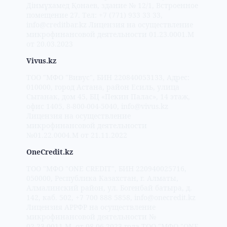
Дінмұхамед Қонаев, здание № 12/1, Встроенное
помещение 27. Тел: +7 (771) 933 33 33,
info@creditbar.kz Лицензия на осуществление
микрофинансовой деятельности 01.23.0001.M
от 20.03.2023
Vivus.kz
ТОО "МФО "Вивус", БИН 220840053133, Адрес:
010000, город Астана, район Есиль, улица
Сыганак, дом 45, БЦ «Пекин Палас», 14 этаж,
офис 1405, 8-800-004-5040, info@vivus.kz
Лицензия на осуществление
микрофинансовой деятельности
№01.22.0004.M от 21.11.2022
OneCredit.kz
ТОО "МФО "ONE CREDIT", БИН 220940025716,
050000, Pecпубликa Кaзaxcтaн, г. Aлмaты,
Aлмaлинcкий paйoн, ул. Бoгeнбaй бaтыpa, д.
142, кaб. 502, +7 700 888 5858, info@onecredit.kz
Лицензия АРРФР на осуществление
микрофинансовой деятельности №
02.23.0011.M. от 08.06.2023 года ТОО "МФО "ONE