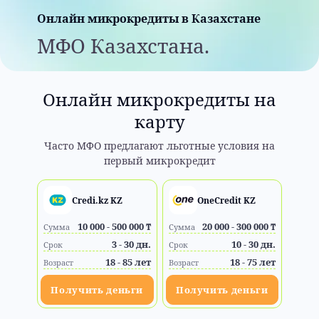
Онлайн микрокредиты в Казахстане
МФО Казахстана.
Онлайн микрокредиты на
карту
Часто МФО предлагают льготные условия на
первый микрокредит
Credi.kz KZ
OneCredit KZ
10 000 - 500 000 ₸
20 000 - 300 000 ₸
Сумма
Сумма
3 - 30 дн.
10 - 30 дн.
Срок
Срок
18 - 85 лет
18 - 75 лет
Возраст
Возраст
Получить деньги
Получить деньги