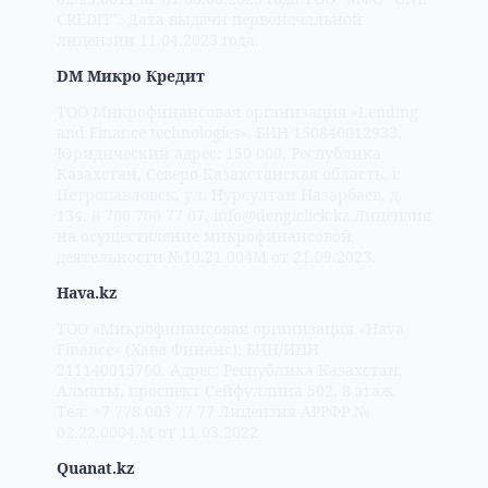
CREDIT". Дата выдачи первоначальной
лицензии 11.04.2023 года.
DM Микро Кредит
ТОО Микрофинансовая организация «Lending
and Finance technologies», БИН 150840012933,
Юридический адрес: 150 000, Республика
Казахстан, Северо-Казахстанская область, г.
Петропавловск, ул. Нурсултан Назарбаев, д.
134, 8 700 700 77 07, info@dengiclick.kz Лицензия
на осуществление микрофинансовой
деятельности №10.21.004М от 21.09.2023.
Hava.kz
TOO «Микрофинансовая организация «Hava
Finance» (Хава Финанс); БИН/ИНН
211140015760. Адрес: Республика Казахстан,
Алматы, проспект Сейфуллина 502, 8 этаж.
Тел: +7 778 003 77 77 Лицензия АРРФР №
02.22.0004.М от 11.03.2022
Quanat.kz