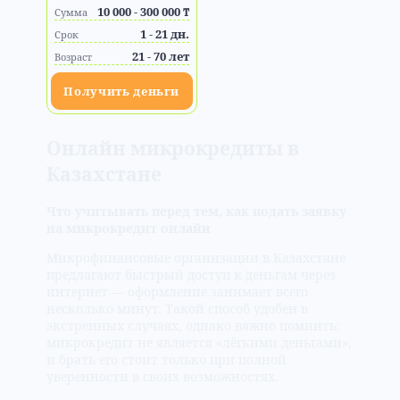
10 000 - 300 000 ₸
Сумма
1 - 21 дн.
Срок
21 - 70 лет
Возраст
Получить деньги
Онлайн микрокредиты в
Казахстане
Что учитывать перед тем, как подать заявку
на микрокредит онлайн
Микрофинансовые организации в Казахстане
предлагают быстрый доступ к деньгам через
интернет — оформление занимает всего
несколько минут. Такой способ удобен в
экстренных случаях, однако важно помнить:
микрокредит не является «лёгкими деньгами»,
и брать его стоит только при полной
уверенности в своих возможностях.