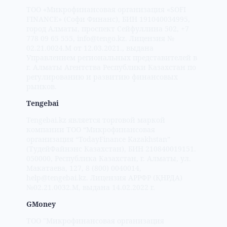
ТОО «Микрофинансовая организация «SOFI
FINANCE» (Cофи Финанс), БИН 191040034995,
город Алматы, проспект Сейфуллина 502, +7
778 09 65 555, info@tengo.kz. Лицензия №
02.21.0024.M от 12.03.2021., выдана
Управлением региональных представителей в
г. Алматы Агентства Республики Казахстан по
регулированию и развитию финансовых
рынков.
Tengebai
Tengebai.kz является торговой маркой
компании ТОО “Микрофинансовая
организация “TodayFinance Kazakhstan”
(ТудейФайнэнс Казахстан), БИН 210840019151.
050000, Республика Казахстан, г. Алматы, ул.
Макатаева, 127, 8 (800) 0040014,
help@tengebai.kz. Лицензия APPФР (ҚНРДА)
№02.21.0032.М, выдана 14.02.2022 г.
GMoney
ТОО "Микрофинансовая организация