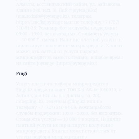
Алматы, Бостандыкский район, ул. Байзакова,
здание 280, н.п. 3), [info@joytenge.kz]
(mailto:info@joytenge.kz), телеграм
https://t.me/kzjoytenge или по телефону +7 (727)
310-91-36. Режим работы службы поддержки:
09:00 - 19:00, без выходных. Стоимость услуги
— 10 000 ₸ в месяц. Наличие платной услуги не
гарантирует получение микрокредита. Клиент
может отказаться от услуги подбора
микрокредитов самостоятельно, в любое время
на сайте Joytenge (https://joytenge.kz/)
Fingi
Услугу платного подбора микрокредитов
Fingi.kz предоставляет ТОО DataWave (010016, г.
Астана, р-н Есиль, ул. Достык, зд. 20),
info@fingi.kz, телеграм @fingikz или по
телефону +7 (727) 310-94-69. Режим работы
службы поддержки: 10:00 - 20:00, без выходных.
Стоимость услуги — 10 000 ₸ в месяц. Наличие
платной услуги не гарантирует получение
микрокредита. Клиент может отказаться от
услуги подбора микрокредитов