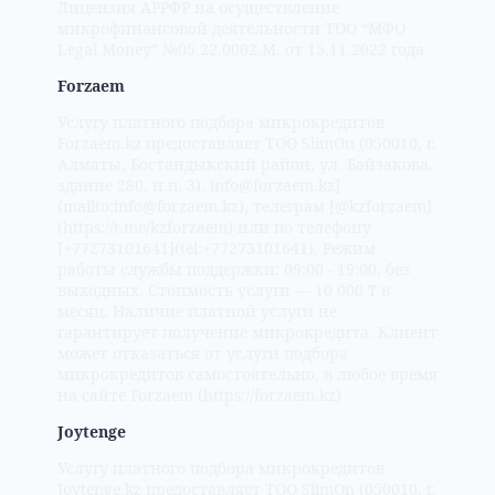
Лицензия АРРФР на осуществление
микрофинансовой деятельности ТОО “MФО
Legal Money” №05.22.0002.М. от 15.11.2022 года
Forzaem
Услугу платного подбора микрокредитов
Forzaem.kz предоставляет ТОО SlimOn (050010, г.
Алматы, Бостандыкский район, ул. Байзакова,
здание 280, н.п. 3). info@forzaem.kz]
(mailto:info@forzaem.kz), телеграм [@kzforzaem]
(https://t.me/kzforzaem) или по телефону
[+77273101641](tel:+77273101641). Режим
работы службы поддержки: 09:00 - 19:00, без
выходных. Стоимость услуги — 10 000 ₸ в
месяц. Наличие платной услуги не
гарантирует получение микрокредита. Клиент
может отказаться от услуги подбора
микрокредитов самостоятельно, в любое время
на сайте Forzaem (https://forzaem.kz)
Joytenge
Услугу платного подбора микрокредитов
Joytenge.kz предоставляет ТОО SlimOn (050010, г.