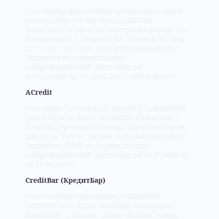
ТОО «Микрофинансовая организация «Quick
Money», БИН 161 040 009 235, 041609,
Алматинская область, Талгарский район, с.о.
Бесагашский, с. Бесагаш, ул. Казыбек би, дом
25, +7 707 507 77 01, support@quickmoney.kz
Лицензия на осуществление
микрофинансовой деятельности
№05.21.0003.М. от 24.02.2021. «Quick Money»
ACredit
ТОО «МФО "AUTO SIYLIQ FINANCE"»; БИН/ИНН
220240035629. Адрес: A10M8X3, Казахстан, г.
Алматы, Ауэзовский район, улица Кабдолова,
дом № 16. Тел: +7 700 888 55 88, info@acredit.kz
Лицензия АРРФР на осуществление
микрофинансовой деятельности 02.22.0008.М.
от 11.08.2022г.
CreditBar (КредитБар)
TOO «CreditBar (КредитБар)» БИН/ИНН
220940011323. Адрес: Z05H9B0, Республика
Казахстан, г. Астана, район «Есиль», улица