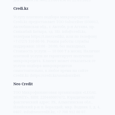
Credi.kz
Услугу платного подбора микрокредитов
Credi.kz предоставляет ТОО Subscriber (030012,
Актюбинская обд., г. Актобе, р-н Астана, пр.
Санкибай Батыра, зд. 3Б). info@credi.kz,
телеграм https://t.me/credikz, или по телефону
+7 (727) 310-80-96. Режим работы службы
поддержки: 10:00 - 20:00, без выходных.
Стоимость услуги — 10 000 ₸ в месяц. Наличие
платной услуги не гарантирует получение
микрокредита. Клиент может отказаться от
услуги подбора микрокредитов
самостоятельно, в любое время на сайте
Credit.kz (https://credi.kz/unsubscribe).
Neo Credit
ТОО Микрофинансовая организация «LEGAL
MONEY», БИН: 220440007472, Юридический/
фактический адрес: РК, Алматинская обл.,
Илийский р-н п. Боралдай, мкр. Водник 1, д. 4,
0407, info@neocredit.kz, +7 708 912 80 07.